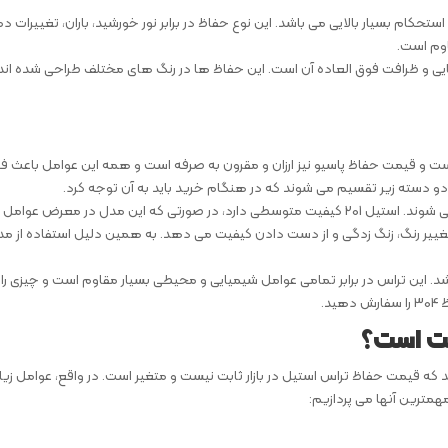
حکام بسیار بالایی می باشد. این نوع حفاظ در برابر نور خورشید، باران، تغییرات دم
اوم است.
یی و ظرافت فوق العاده آن است. این حفاظ ها در رنگ های مختلف طراحی شده اند 
ت و قیمت حفاظ پاسیو نیز ارزان و مقرون به صرفه است و همه این عوامل باعث 
دو دسته زیر تقسیم می شوند که در هنگام خرید باید به آن توجه کرد.
این دو نوع به نام های استیل 201 و استیل 304 شناخته می شوند. استیل 201 کیفیت متوسطی دارد، در صورتی که این مدل در معرض عوامل
مان تغییر رنگ، زنگ زدگی و از دست دادن کیفیت می دهد. به همین دلیل استفاده از م
بی نظیر می باشد. این تراس در برابر تمامی عوامل شیمیایی و محیطی بسیار مقاوم است و چیزی را
د.
بت است؟
 که قیمت حفاظ تراس استیل در بازار ثابت نیست و متغیر است. در واقع، عوامل زی
همترین آنها می پردازیم: