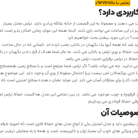
تماس با 09127128810
ربردی دارد
؟
ت می دهند و معمولا به این قسمت از خانه علاقه زیادی دارند. تراس محل بسیار
ر این ساعات می توانند بازی کنند. البته همه این موارد زمانی امکان پذیر است که
ست؟ در این مورد بیشتر بحث خواهیم کرد.
د شد که همه آنها یک نگهبان در بالکن نصب کرده اند. کسانی که در حال ساخت
حفاظ بر روی تراس و بالکن می کنند. به نظر شما هدف از قرار دادن نگهبان در با
ظ در تراس برقراری امنیت تراس می باشد.
ظتی ندارید. چه می تواند باشد؟ اگر تراس شما مرتفع است و با سطح زمین همسطح
یا حتی بزرگسالان امن نیست زیرا احتمال سقوط از روی آن وجود دارد. این موضوع هم
ظت کار را برای سارقان آسان می کند. این موارد نشان دهنده سطح امنیتی است که
ز، فرفورژه و چوب موجود می باشد. در بین تمامی این مدل ها قیمت حفاظ تراس ا
رفی حفاظ فولادی می پردازیم.
صوصیات آن
بیشتری دارد و مدل استیل یکی از انواع مدل های حفاظ فلزی است که امروزه طرفدا
سایر ویژگی های خوب آن بسیار ارزان و کاربرپسند است و همه را به سفارش ترغیب م