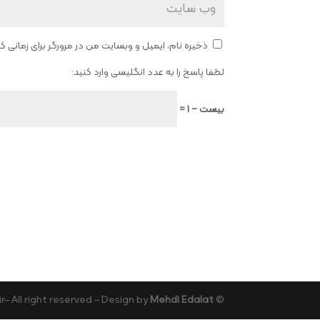
ذخیره نام، ایمیل و وبسایت من در مرورگر برای زمانی 
لطفا پاسخ را به عدد انگلیسی وارد کنید:
بیست − 1 =
Mehdi Edalat
© 2023hefaz-nardeh.ir– All right reserved – Design by