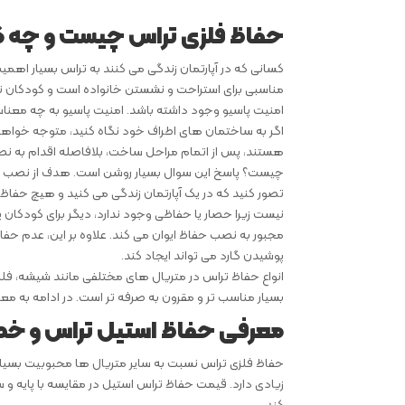
حفاظ فلزی تراس چیست و چه کا
کسانی که در آپارتمان زندگی می کنند به تراس بسیار اهمی
مناسبی برای استراحت و نشستن خانواده است و کودکان نیز د
امنیت پاسیو وجود داشته باشد. امنیت پاسیو به چه معنا
اگر به ساختمان های اطراف خود نگاه کنید، متوجه خواهی
هستند، پس از اتمام مراحل ساخت، بلافاصله اقدام به نصب 
چیست؟ پاسخ این سوال بسیار روشن است. هدف از نصب حفا
تصور کنید که در یک آپارتمان زندگی می کنید و هیچ حفا
نیست زیرا حصار یا حفاظی وجود ندارد، دیگر برای کودکان 
مجبور به نصب حفاظ ایوان می کند. علاوه بر این، عدم حفا
پوشیدن گارد می تواند ایجاد کند.
انواع حفاظ تراس در متریال های مختلفی مانند شیشه، فل
بسیار مناسب تر و مقرون به صرفه تر است. در ادامه به مع
معرفی حفاظ استیل تراس و خ
حفاظ فلزی تراس نسبت به سایر متریال ها محبوبیت بسیار 
زیادی دارد. قیمت حفاظ تراس استیل در مقایسه با پایه و 