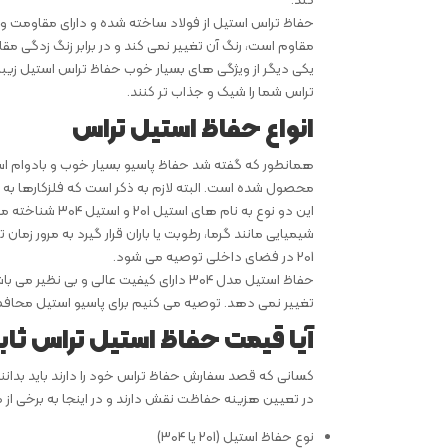
کند.
حفاظ تراس استیل از فولاد ساخته شده و دارای مقاومت و است
مقاوم است، رنگ آن تغییر نمی کند و در برابر زنگ زدگی مق
یکی دیگر از ویژگی های بسیار خوب حفاظ تراس استیل زیبا
تراس شما را شیک و جذاب تر کنند.
انواع حفاظ استیل تراس
همانطور که گفته شد حفاظ پاسیو بسیار خوب و بادوام اس
محصول شده است. البته لازم به ذکر است که فلزکارها به 
شیمیایی مانند گرما، رطوبت یا باران قرار گیرد به مرور ز
201 در فضای داخلی توصیه می شود.
حفاظ استیل مدل 304 دارای کیفیت عالی و 
تغییر نمی دهد. توصیه می کنیم برای پاسیو استیل محافظ 304 را سفارش دهی
آیا قیمت حفاظ استیل تراس ثا
کسانی که قصد سفارش حفاظ تراس خود را دارند باید بدانند
در تعیین هزینه حفاظت نقش دارند و در اینجا به برخی از م
نوع حفاظ استیل (201 یا 304)