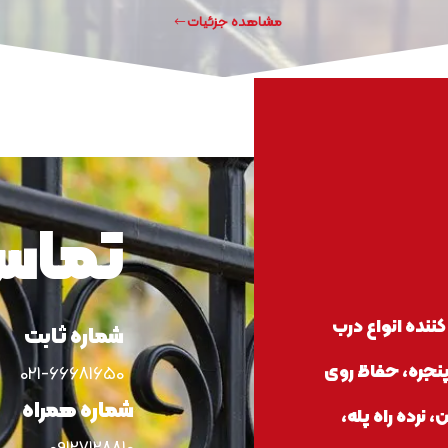
مشاهده جزئیات
تماس 
کننده انواع درب
شماره ثابت
پنجره، حفاظ روی
021-66681650
شماره همراه
، نرده راه پله،