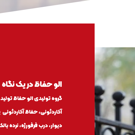
الو حفاظ در یک نگاه
گروه تولیدی الو حفاظ تولید 
آکاردئونی، حفاظ آکاردئونی 
دیوار، درب فرفورژه، نرده بالکن