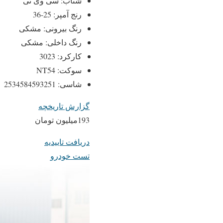
شتاب: سی وی تی
رنج آمپر: 25-36
رنگ بیرونی: مشکی
رنگ داخلی: مشکی
کارکرد: 3023
سوکت: NT54
شاسی: 2534584593251
گزارش تاریخچه
193میلیون تومان
دریافت تاییدیه
تست خودرو