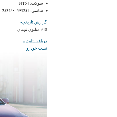
سوکت: NT54
شاسی: 2534584593251
گزارش تاریخچه
340 میلیون تومان
دریافت تاییدیه
تست خودرو