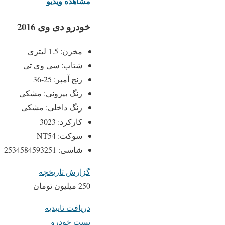
مشاهده ویدیو
خودرو دی وی 2016
مخرن: 1.5 لیتری
شتاب: سی وی تی
رنج آمپر: 25-36
رنگ بیرونی: مشکی
رنگ داخلی: مشکی
کارکرد: 3023
سوکت: NT54
شاسی: 2534584593251
گزارش تاریخچه
250 میلیون تومان
دریافت تاییدیه
تست خودرو