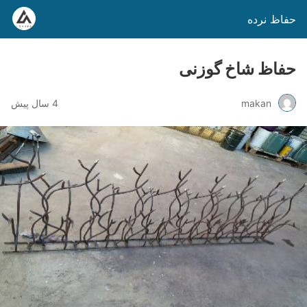
حفاظ نرده
حفاظ شاخ گوزنی
makan
4 سال پیش